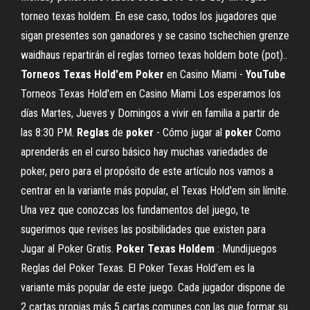
torneo texas holdem. En ese caso, todos los jugadores que
sigan presentes son ganadores y se casino tschechien grenze
waidhaus repartirán el reglas torneo texas holdem bote (pot)..
Torneos Texas Hold'em
Poker
en Casino Miami -
YouTube
Torneos Texas Hold'em en Casino Miami Los esperamos los
días Martes, Jueves y Domingos a vivir en familia a partir de
las 8:30 PM.
Reglas
de
poker
- Cómo jugar al
poker
Como
aprenderás en el curso básico hay muchas variedades de
poker, pero para el propósito de este artículo nos vamos a
centrar en la variante más popular, el Texas Hold'em sin límite.
Una vez que conozcas los fundamentos del juego, te
sugerimos que revises las posibilidades que existen para
Jugar al Poker Gratis.
Poker
Texas
Holdem
: Mundijuegos
Reglas del Poker Texas. El Poker Texas Hold'em es la
variante más popular de este juego. Cada jugador dispone de
2 cartas propias más 5 cartas comunes con las que formar su