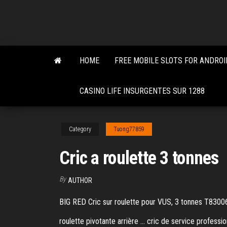
Skip
to
the
content
HOME
FREE MOBILE SLOTS FOR ANDROI
CASINO LIFE INSURGENTES SUR 1288
Category
Tuong77859
Cric a roulette 3 tonnes
By
AUTHOR
BIG RED Cric sur roulette pour VUS, 3 tonnes T830
roulette pivotante arrière ... cric de service profess