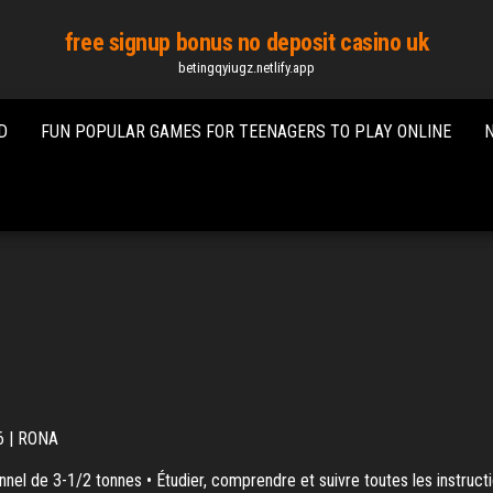
free signup bonus no deposit casino uk
betingqyiugz.netlify.app
D
FUN POPULAR GAMES FOR TEENAGERS TO PLAY ONLINE
06 | RONA
ionnel de 3-1/2 tonnes • Étudier, comprendre et suivre toutes les instructi