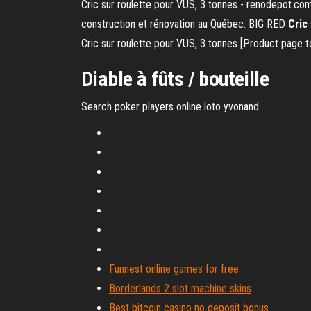
Cric sur roulette pour VUS, 3 tonnes - renodepot.com 
construction et rénovation au Québec. BIG RED
Cric
Cric sur roulette pour VUS, 3 tonnes [Product page 
Diable à fûts / bouteille
Search poker players online loto yvonand
Funnest online games for free
Borderlands 2 slot machine skins
Best bitcoin casino no deposit bonus