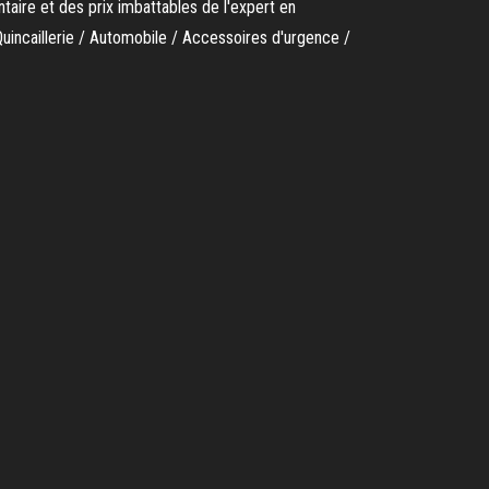
ntaire et des prix imbattables de l'expert en
incaillerie / Automobile / Accessoires d'urgence /